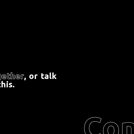
g
e
t
h
e
r
,
o
r
t
a
l
k
t
h
i
s
.
Con