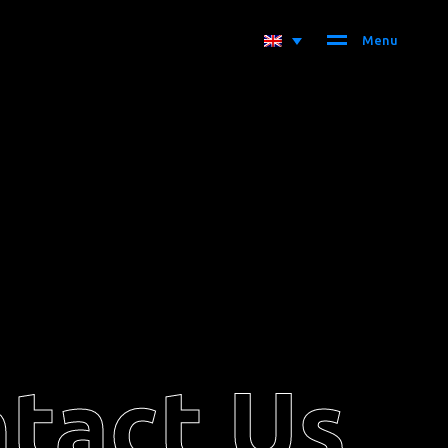
M
e
n
u
tact Us