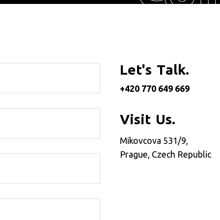
L
e
t
'
s
T
a
l
k
.
+420 770 649 669
V
i
s
i
t
U
s
.
Mikovcova 531/9,
Prague, Czech Republic