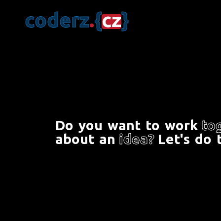
c
o
d
e
r
z
.
{
c
z
}
D
o
y
o
u
w
a
n
t
t
o
w
o
r
k
t
o
a
b
o
u
t
a
n
i
d
e
a
?
L
e
t
'
s
d
o