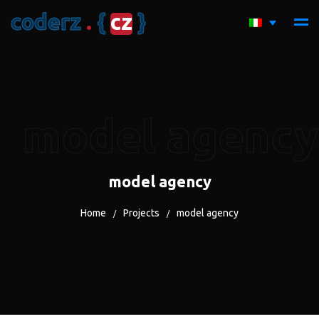
c
o
d
e
r
z
.
{
c
z
}
model agency
model agency
Home
Projects
model agency
/
/