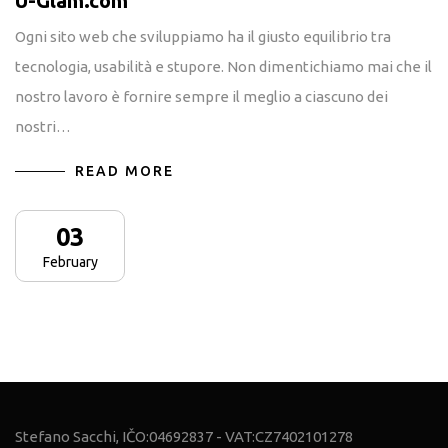
U-Glam.com
Ogni sito web che sviluppiamo ha il giusto equilibrio tra
tecnologia, usabilità e stupore. Non dimentichiamo mai che il
nostro lavoro è fornire sempre il meglio a ciascuno dei
nostri…
READ MORE
03
February
Stefano Sacchi, IČO:04692837 - VAT:CZ7402101278