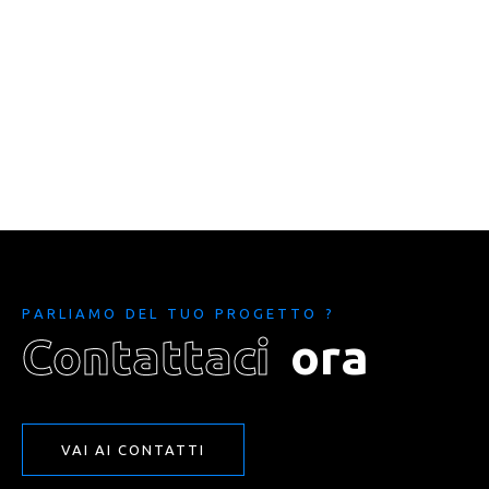
P
A
R
L
I
A
M
O
D
E
L
T
U
O
P
R
O
G
E
T
T
O
?
C
o
n
t
a
t
t
a
c
i
o
r
a
VAI AI CONTATTI