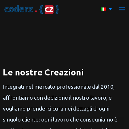
c
o
d
e
r
z
.
{
c
z
}
Le nostre Creazioni
Integrati nel mercato professionale dal 2010,
affrontiamo con dedizione il nostro lavoro, e
vogliamo prenderci cura nei dettagli di ogni
singolo cliente: ogni lavoro che consegniamo è